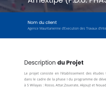
Nom du client
Agence Mauritanienne d’Execution des Travaux d’Inte
Description
du Projet
Le projet consiste en l’établissement des études
dans le cadre de la phase I du programme de déve
à 5 Wilayas : Rosso, Attar,Zouerate, Akjoujt et Noua