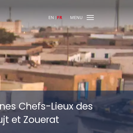
EN
FR
MENU
nes Chefs-Lieux des
jt et Zouerat