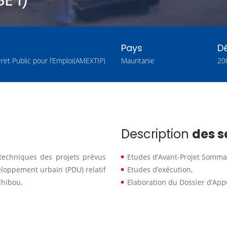
Pays
D
ret Public pour l’Emploi(AMEXTIP)
Mauritanie
20
Description
des s
 techniques des projets prévus
Etudes d’Avant-Projet Sommai
loppement urbain (PDU) relatif
Etudes d’exécution,
dhibou.
Elaboration du Dossier d’Appe