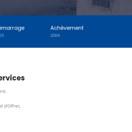
émarrage
Achèvement
03
2004
ervices
re,
l d’Offres.