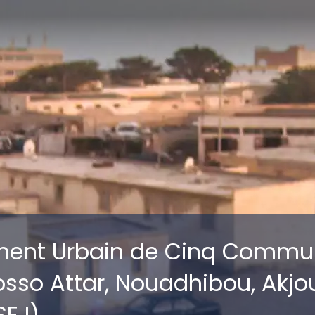
ment Urbain de Cinq Commu
osso Attar, Nouadhibou, Akjou
E I)